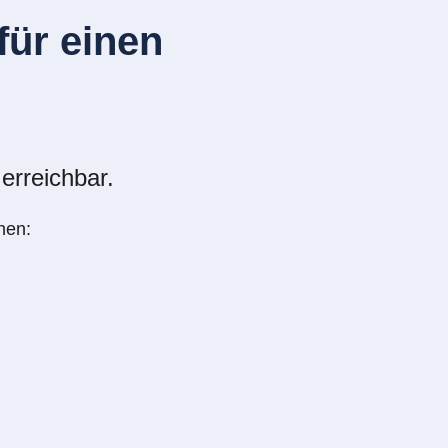
ür einen
erreichbar.
nen: